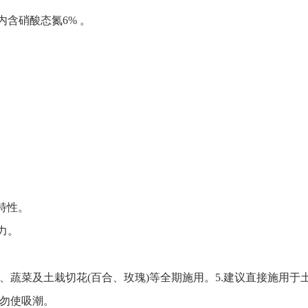
内含硝酸态氮
6%
。
。
特性。
力。
、蔬菜及土栽切花
(
百合、玫瑰
)
等全期施用。
5.
建议直接施用于
勿使吸潮。