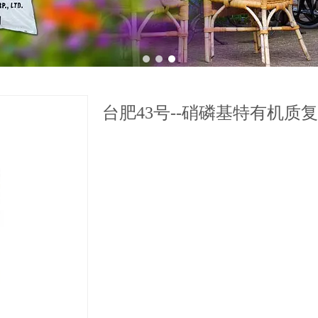
1
2
3
台肥43号--硝磷基特有机质