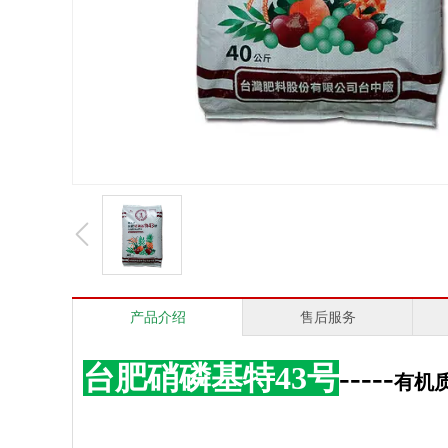
产品介绍
售后服务
台肥硝磷基特
43
号
-----
有机