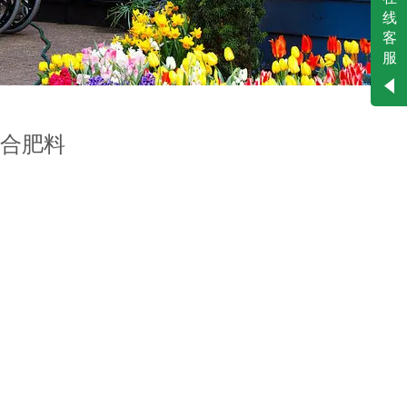
客服二
线
客
服
工作时间
周一
至
周六
8:30-
18:00
复合肥料