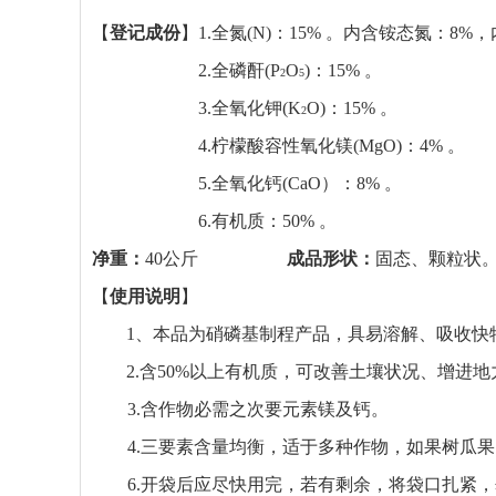
【
登记成份
】
1.
全氮
(N)
：
15%
。内含铵态氮：
8%
，
2.
全磷酐
(P
O
)
：
15%
。
2
5
3.
全氧化钾
(K
O)
：
15%
。
2
4.
柠檬酸容性氧化镁
(MgO)
：
4%
。
5.
全氧化钙
(CaO
）：
8%
。
6.
有机质：
50%
。
净重：
40
公斤
成品形状：
固态、颗粒状
【
使用说明
】
1
、本品为硝磷基制程产品，具易溶解、吸收快
2.
含
50%
以上有机质，可改善土壤状况、增进地
3.
含作物必需之次要元素镁及钙。
4.
三要素含量均衡，适于多种作物，如果树瓜果
6.
开袋后应尽快用完，若有剩余，将袋口扎紧，