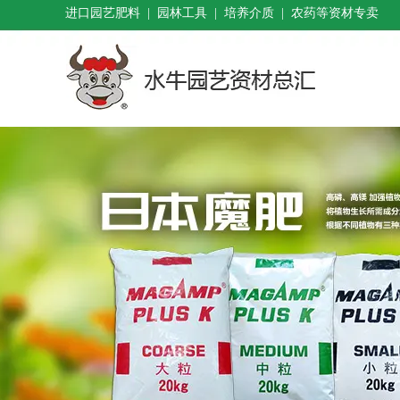
进口园艺肥料 | 园林工具 | 培养介质 | 农药等资材专卖