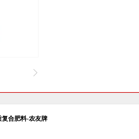
质复合肥料
-
农友牌