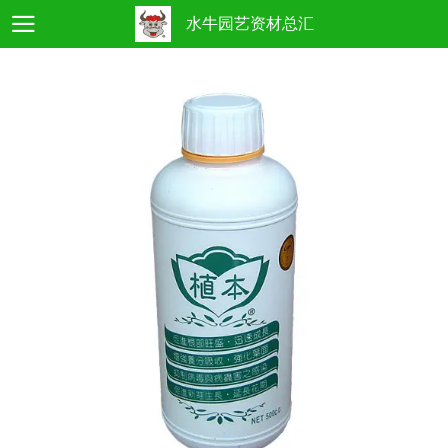
水牛园艺资材总汇