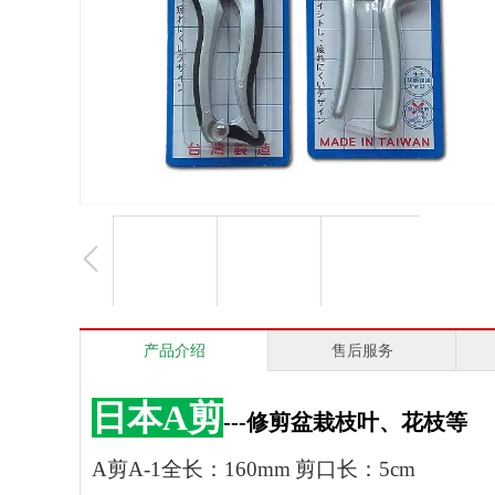
产品介绍
售后服务
日本A剪
---
修剪盆栽枝叶、花枝等
A
剪
A-1
全长：
160mm
剪口长：
5cm