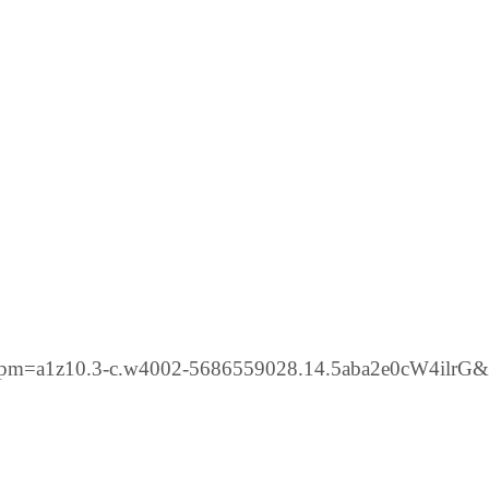
tm?spm=a1z10.3-c.w4002-5686559028.14.5aba2e0cW4ilr