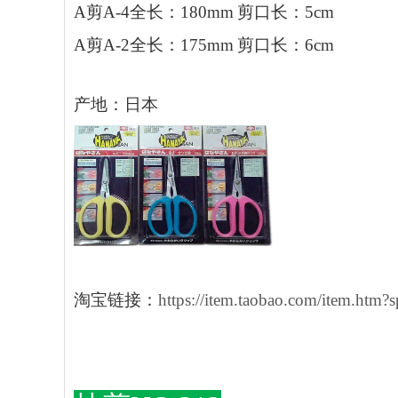
A
剪
A-4
全长：
180mm
剪口长：
5cm
A
剪
A-2
全长：
175mm
剪口长：
6cm
产地：日本
淘宝链接：
https://item.taobao.com/item.h