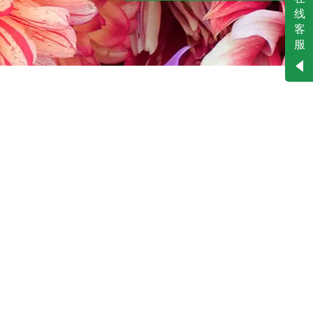
客服二
线
客
服
工作时间
周一
至
周六
8:30-
18:00