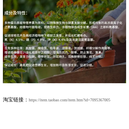
淘宝链接：
https://item.taobao.com/item.htm?id=7095367005