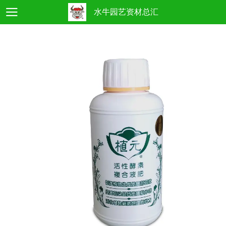
水牛园艺资材总汇