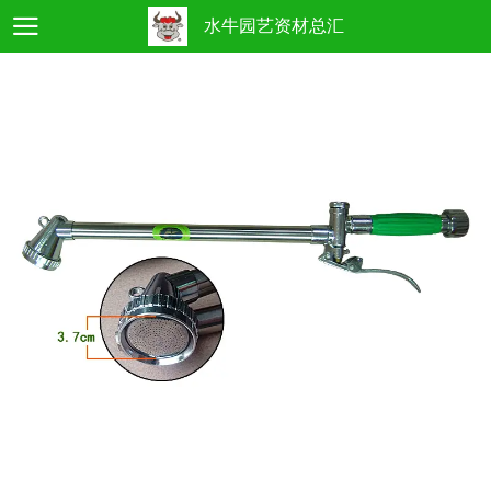
水牛园艺资材总汇