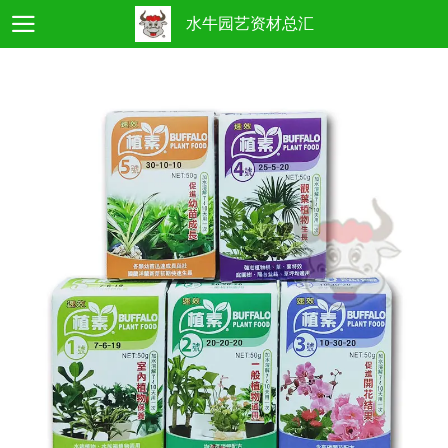
水牛园艺资材总汇