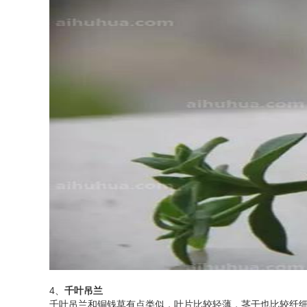
4、
千叶吊兰
千叶吊兰和铜钱草有点类似，叶片比较轻薄，茎干也比较纤