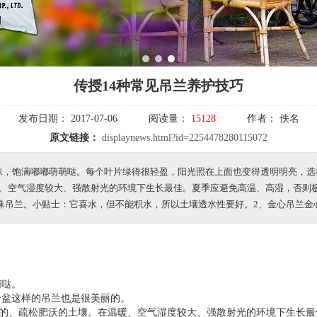
1
2
3
传授14种常见吊兰养护技巧
发布日期：
2017-07-06
阅读量：
15128
作者：
佚名
原文链接：
displaynews.html?id=2254478280115072
珠，饱满嘟嘟萌萌哒。每个叶片绿得很轻盈，阳光照在上面也变得透明明亮，选
暖、空气湿度较大、强散射光的环境下生长最佳。夏季应避免高温、高湿，否则
珠吊兰。小贴士：它喜水，但不能积水，所以土壤透水性要好。2、金心吊兰金
萌哒。
一盆这样的吊兰也是很美丽的。
质的、疏松肥沃的土壤。在温暖、空气湿度较大、强散射光的环境下生长最