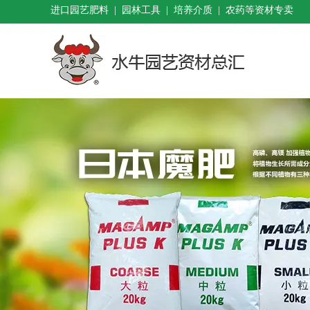
进口园艺肥料 | 园林工具 | 培养介质 | 农药等资材专卖