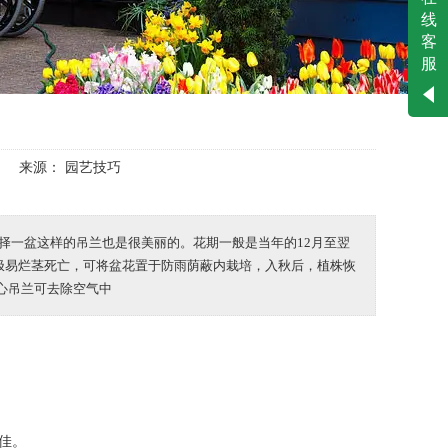
客服二
线
客
服
工作时间
周一
至
周六
8:30-
18:00
来源：
园艺技巧
择一盆这样的吊兰也是很美丽的。花期一般是当年的12月至翌
极易烂茎死亡，可将盆花置于防雨荫蔽内栽培，入秋后，植株恢
心吊兰可去除空气中
佳。