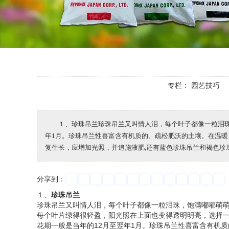
专栏：
园艺技巧
１、珍珠吊兰珍珠吊兰又叫情人泪，每个叶子都像一粒泪
年1月。珍珠吊兰性喜富含有机质的、疏松肥沃的土壤。在温
复生长，应增加光照，并追施液肥,还有蓝色珍珠吊兰和褐色珍
分享到：
１、
珍珠吊兰
珍珠吊兰又叫情人泪，每个叶子都像一粒泪珠，饱满嘟嘟萌
每个叶片绿得很轻盈，阳光照在上面也变得透明明亮，选择
花期一般是当年的12月至翌年1月。珍珠吊兰性喜富含有机