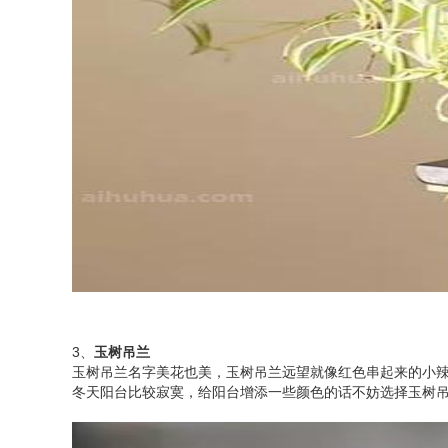
3、
玉树吊兰
玉树吊兰名字美花也美，玉树吊兰远望就像红色串起来的小
冬天阳台比较寂寞，给阳台增添一些颜色的话不妨选择玉树