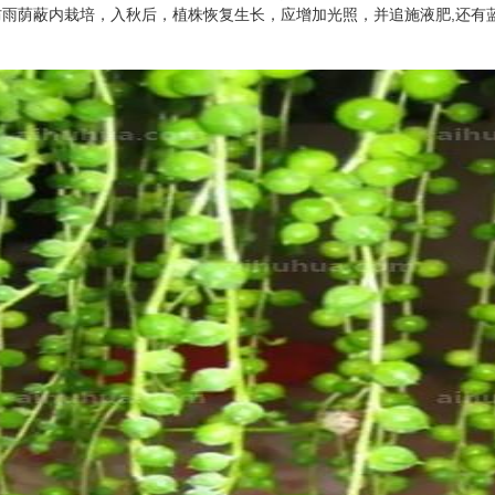
雨荫蔽内栽培，入秋后，植株恢复生长，应增加光照，并追施液肥,还有